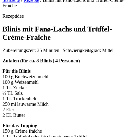
Startseite
/
Rezepte
/
Blinis mit Fano-Lachs und Trüffel-Crème-
Fraîche
Rezeptidee
Blinis mit Fanø-Lachs und Trüffel-
Crème-Fraîche
Zubereitungszeit: 35 Minuten | Schwierigkeitsgrad: Mittel
Zutaten (für ca. 8 Blinis | 4 Personen)
Für die Blinis
100 g Buchweizenmehl
100 g Weizenmehl
1 TL Zucker
½ TL Salz
1 TL Trockenhefe
250 ml lauwarme Milch
2 Eier
2 EL Butter
Für das Topping
150 g Crème fraîche
1 TL Trüffelöl oder frisch geriebener Trüffel