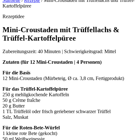
Startseite
/
Rezepte
/
Mini-Croustaden mit Trüffellachs und Trüffel-
Kartoffelpüree
Rezeptidee
Mini-Croustaden mit Trüffellachs &
Trüffel-Kartoffelpüree
Zubereitungszeit: 40 Minuten | Schwierigkeitsgrad: Mittel
Zutaten (für 12 Mini-Croustaden | 4 Personen)
Für die Basis
12 Mini-Croustaden (Mürbeteig, Ø ca. 3,8 cm, Fertigprodukt)
Für das Trüffel-Kartoffelpüree
250 g mehligkochende Kartoffeln
50 g Crème fraîche
20 g Butter
1 TL Trüffelöl oder frisch geriebener schwarzer Trüffel
Salz, Muskat
Für die Roten-Bete-Würfel
1 kleine rote Bete (gekocht)
50 ml Weißweinessig