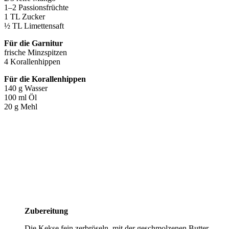
1–2 Passionsfrüchte
1 TL Zucker
½ TL Limettensaft
Für die Garnitur
frische Minzspitzen
4 Korallenhippen
Für die Korallenhippen
140 g Wasser
100 ml Öl
20 g Mehl
Zubereitung
Die Kekse fein zerbröseln, mit der geschmolzenen Butter