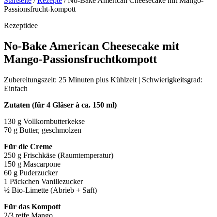
Startseite
/
Rezepte
/
No-Bake American Cheesecake mit Mango-
Passionsfrucht-kompott
Rezeptidee
No-Bake American Cheesecake mit
Mango-Passionsfruchtkompott
Zubereitungszeit: 25 Minuten plus Kühlzeit | Schwierigkeitsgrad:
Einfach
Zutaten (für 4 Gläser à ca. 150 ml)
130 g Vollkornbutterkekse
70 g Butter, geschmolzen
Für die Creme
250 g Frischkäse (Raumtemperatur)
150 g Mascarpone
60 g Puderzucker
1 Päckchen Vanillezucker
½ Bio-Limette (Abrieb + Saft)
Für das Kompott
2/3 reife Mango